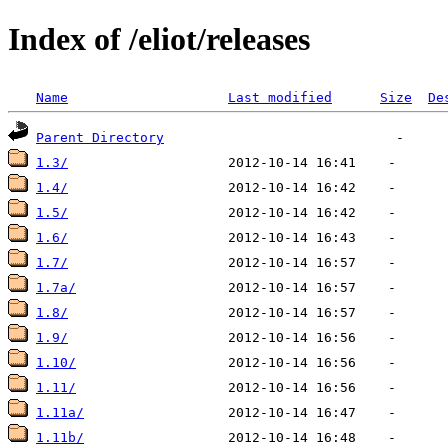
Index of /eliot/releases
Name
Last modified
Size
De
Parent Directory
1.3/
1.4/
1.5/
1.6/
1.7/
1.7a/
1.8/
1.9/
1.10/
1.11/
1.11a/
1.11b/